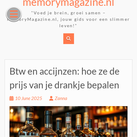
memorymagazine.nl
Skip
to
"Voed je brein, groei samen –
content
MemoryMagazine.nl, jouw gids voor een slimmer
leven!"
Btw en accijnzen: hoe ze de
prijs van je drankje bepalen
10 June 2025
Zanna