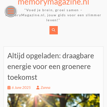
memorymagazine.nl
Skip
to
"Voed je brein, groei samen –
content
MemoryMagazine.nl, jouw gids voor een slimmer
leven!"
Altijd opgeladen: draagbare
energie voor een groenere
toekomst
6 June 2025
Zanna