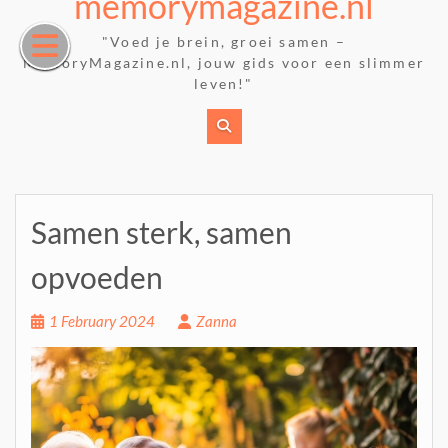
memorymagazine.nl
Skip
to
"Voed je brein, groei samen –
content
MemoryMagazine.nl, jouw gids voor een slimmer
leven!"
Samen sterk, samen
opvoeden
1 February 2024
Zanna