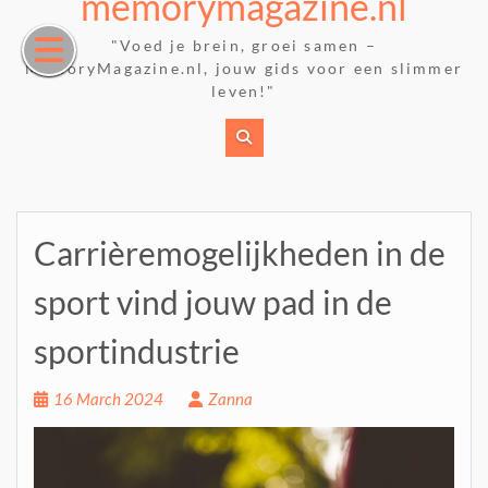
memorymagazine.nl
Skip
to
"Voed je brein, groei samen –
content
MemoryMagazine.nl, jouw gids voor een slimmer
leven!"
Carrièremogelijkheden in de
sport vind jouw pad in de
sportindustrie
16 March 2024
Zanna